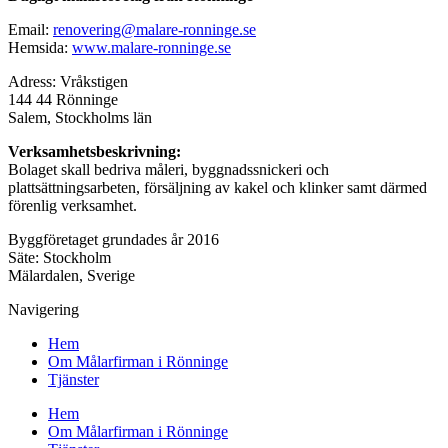
Email:
renovering@malare-ronninge.se
Hemsida:
www.malare-ronninge.se
Adress: Vråkstigen
144 44 Rönninge
Salem, Stockholms län
Verksamhetsbeskrivning:
Bolaget skall bedriva måleri, byggnadssnickeri och
plattsättningsarbeten, försäljning av kakel och klinker samt därmed
förenlig verksamhet.
Byggföretaget grundades år 2016
Säte: Stockholm
Mälardalen, Sverige
Navigering
Hem
Om Målarfirman i Rönninge
Tjänster
Hem
Om Målarfirman i Rönninge