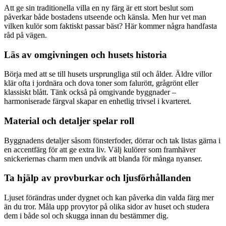
Att ge sin traditionella villa en ny färg är ett stort beslut som
påverkar både bostadens utseende och känsla. Men hur vet man
vilken kulör som faktiskt passar bäst? Här kommer några handfasta
råd på vägen.
Läs av omgivningen och husets historia
Börja med att se till husets ursprungliga stil och ålder. Äldre villor
klär ofta i jordnära och dova toner som falurött, grågrönt eller
klassiskt blått. Tänk också på omgivande byggnader –
harmoniserade färgval skapar en enhetlig trivsel i kvarteret.
Material och detaljer spelar roll
Byggnadens detaljer såsom fönsterfoder, dörrar och tak listas gärna i
en accentfärg för att ge extra liv. Välj kulörer som framhäver
snickeriernas charm men undvik att blanda för många nyanser.
Ta hjälp av provburkar och ljusförhållanden
Ljuset förändras under dygnet och kan påverka din valda färg mer
än du tror. Måla upp provytor på olika sidor av huset och studera
dem i både sol och skugga innan du bestämmer dig.