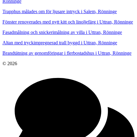
Rönninge
Trapphus målades om för ljusare intryck i Salem, Rönninge
Fönster renoverades med nytt kitt och linoljefärg i Uttran, Rönninge
Fasadmålning och snickerimålning av villa i Uttran, Rönninge
Altan med tryckimpregnerad trall byggd i Uttran, Rönninge
Brandtätning av genomföringar i flerbostadshus i Uttran, Rönninge
© 2026