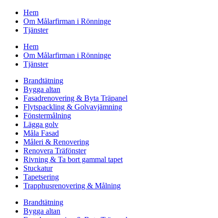
Hem
Om Målarfirman i Rönninge
Tjänster
Hem
Om Målarfirman i Rönninge
Tjänster
Brandtätning
Bygga altan
Fasadrenovering & Byta Träpanel
Flytspackling & Golvavjämning
Fönstermålning
Lägga golv
Måla Fasad
Måleri & Renovering
Renovera Träfönster
Rivning & Ta bort gammal tapet
Stuckatur
Tapetsering
Trapphusrenovering & Målning
Brandtätning
Bygga altan