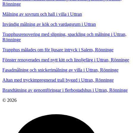
Rönninge
Målning av sovrum och hall i villa i Uttran
Invändig målning av kök och vardagsrum i Uttran
Trapphusrenovering med slipning, spackling och målning i Uttran,
Rönninge
Trapphus målades om för ljusare intryck i Salem, Rönninge
Fönster renoverades med nytt kitt och linoljefärg i Uttran, Rönninge
Fasadmålning och snickerimålning av villa i Uttran, Rönninge
Altan med tryckimpregnerad trall byggd i Uttran, Rönninge
Brandtätning av genomföringar i flerbostadshus i Uttran, Rönninge
© 2026