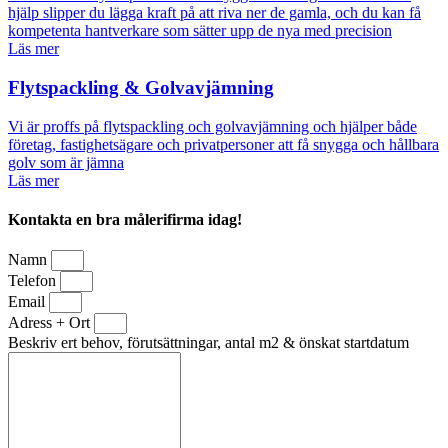
hjälp slipper du lägga kraft på att riva ner de gamla, och du kan få
kompetenta hantverkare som sätter upp de nya med precision
Läs mer
Flytspackling & Golvavjämning
Vi är proffs på flytspackling och golvavjämning och hjälper både
företag, fastighetsägare och privatpersoner att få snygga och hållbara
golv som är jämna
Läs mer
Kontakta en bra målerifirma idag!
Namn
Telefon
Email
Adress + Ort
Beskriv ert behov, förutsättningar, antal m2 & önskat startdatum