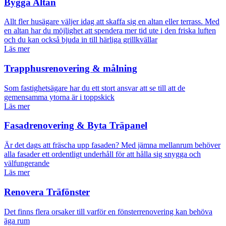
Bygga Altan
Allt fler husägare väljer idag att skaffa sig en altan eller terrass. Med
en altan har du möjlighet att spendera mer tid ute i den friska luften
och du kan också bjuda in till härliga grillkvällar
Läs mer
Trapphusrenovering & målning
Som fastighetsägare har du ett stort ansvar att se till att de
gemensamma ytorna är i toppskick
Läs mer
Fasadrenovering & Byta Träpanel
Är det dags att fräscha upp fasaden? Med jämna mellanrum behöver
alla fasader ett ordentligt underhåll för att hålla sig snygga och
välfungerande
Läs mer
Renovera Träfönster
Det finns flera orsaker till varför en fönsterrenovering kan behöva
äga rum