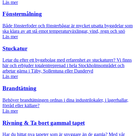
Läs mer
Fönstermålning
Både fönsterfoder och fönsterbågar är mycket utsatta byggdelar som
ska klara av att stå emot temperaturväxlingar, vind, regn och snö
Läs mer
Stuckatur
Letar du efter ett byggbolag med erfarenhet av stuckaturer? Vi finns
här och erbjuder totalentreprenad i hela Stockholmsområdet och
arbetar gärna i Täby, Sollentuna eller Danderyd
Läs mer
Brandtätning
Behöver brandtätningen ordnas i dina industrilokaler, i lagerhallar,
förråd eller källare?
Läs mer
Rivning & Ta bort gammal tapet
Har du hittat nya tapeter som är snyggare än de gamla? Med vår