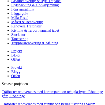
Fasadrenovering & Byta Träpanel
Flytspackling & Golvavjämning
Fönstermålning
Lägga golv
Måla Fasad
Måleri & Renovering
Renovera Träfönster
Rivning & Ta bort gammal tapet
Stuckatur
Tapetsering
Trapphusrenovering & Målning
Projekt
Blogg
Offert
Projekt
Blogg
Offert
Senaste projekten
Träfönster renoverades med karmreparation och glasbyte i Rönninge
gård, Rönninge
Träfönster renoverades med tätning och beslagjustering i Salem,