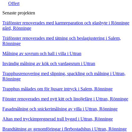
Offert
Senaste projekten
Träfönster renoverades med karmreparation och glasbyte i Rönninge
gård, Rönninge
Träfönster renoverades med tätning och beslagjustering i Salem,
Rönninge
Målning av sovrum och hall i villa i Uttran
Invändig målning av kök och vardagsrum i Uttran
Trapphusrenovering med slipning, spackling och målning i Uttran,
Rönninge
Trapphus målades om för ljusare intryck i Salem, Rönninge
Fönster renoverades med nytt kitt och linoljefärg i Uttran, Rönninge
Fasadmålning och snickerimålning av villa i Uttran, Rönninge
Altan med tryckimpregnerad trall byggd i Uttran, Rönninge
Brandtätning av genomföringar i flerbostadshus i Uttran, Rönninge