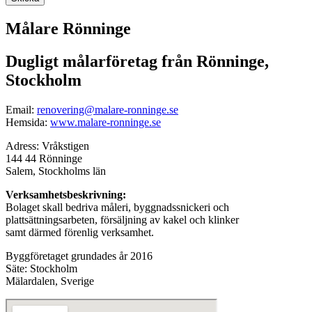
Målare Rönninge
Dugligt målarföretag från Rönninge,
Stockholm
Email:
renovering@malare-ronninge.se
Hemsida:
www.malare-ronninge.se
Adress: Vråkstigen
144 44 Rönninge
Salem, Stockholms län
Verksamhetsbeskrivning:
Bolaget skall bedriva måleri, byggnadssnickeri och
plattsättningsarbeten, försäljning av kakel och klinker
samt därmed förenlig verksamhet.
Byggföretaget grundades år 2016
Säte: Stockholm
Mälardalen, Sverige