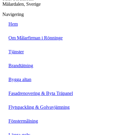
Mälardalen, Sverige
Navigering
Hem
Om Målarfirman i Rönninge
Tjänster
Brandtätning
Bygga altan
Fasadrenovering & Byta Träpanel
Flytspackling & Golvavjämning
Fönstermålning
Lägga golv