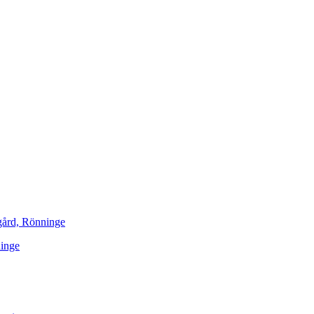
gård, Rönninge
ninge