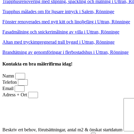
Trapphusrenovering med slipning, spackling och målning i Uttran, R
Trapphus målades om för ljusare intryck i Salem, Rönninge
Fönster renoverades med nytt kitt och linoljefärg i Uttran, Rönninge
Fasadmålning och snickerimålning av villa i Uttran, Rönninge
Altan med tryckimpregnerad trall byggd i Uttran, Rönninge
Brandtätning av genomföringar i flerbostadshus i Uttran, Rönninge
Kontakta en bra målerifirma idag!
Namn
Telefon
Email
Adress + Ort
Beskriv ert behov, förutsättningar, antal m2 & önskat startdatum