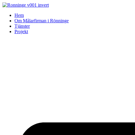
Skip
to
Hem
content
Om Målarfirman i Rönninge
Tjänster
Projekt