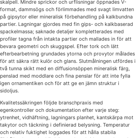
skalpell. Mindre sprickor och urflisningar öppnades V-
format, dammsögs och förlimmades med svagt limvatten
på gipsytor eller mineralisk förbehandling på kalkbundna
partier. Lagningar gjordes med fin gips- och kalkbaserad
spackelmassa; saknade detaljer kompletterades med
profiler tagna från intakta partier och mallades in för att
bevara geometri och skuggspel. Efter tork och lätt
efterbearbetning grundades ytorna och provytor målades
för att säkra rätt kulör och glans. Slutmålningen utfördes i
två tunna skikt med en diffusionsöppen mineralisk färg,
penslad med moddlare och fina penslar för att inte fylla
igen ornamentiken och för att ge en jämn struktur i
sidoljus.
Kvalitetssäkringen följde branschpraxis med
egenkontroller och dokumentation efter varje steg:
ytrenhet, vidhäftning, lagningars planhet, kantskärpa mot
takytor och täckning i definierad belysning. Temperatur
och relativ fuktighet loggades för att hålla stabila