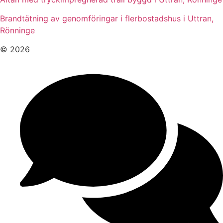
Brandtätning av genomföringar i flerbostadshus i Uttran,
Rönninge
© 2026