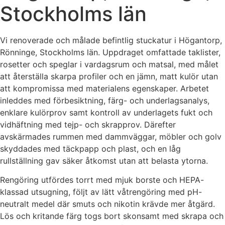
Stockholms län
Vi renoverade och målade befintlig stuckatur i Högantorp,
Rönninge, Stockholms län. Uppdraget omfattade taklister,
rosetter och speglar i vardagsrum och matsal, med målet
att återställa skarpa profiler och en jämn, matt kulör utan
att kompromissa med materialens egenskaper. Arbetet
inleddes med förbesiktning, färg- och underlagsanalys,
enklare kulörprov samt kontroll av underlagets fukt och
vidhäftning med tejp- och skrapprov. Därefter
avskärmades rummen med dammväggar, möbler och golv
skyddades med täckpapp och plast, och en låg
rullställning gav säker åtkomst utan att belasta ytorna.
Rengöring utfördes torrt med mjuk borste och HEPA-
klassad utsugning, följt av lätt våtrengöring med pH-
neutralt medel där smuts och nikotin krävde mer åtgärd.
Lös och kritande färg togs bort skonsamt med skrapa och